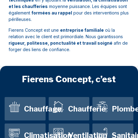
et les chaufferies
moyenne puissance. Les équipes sont
également
formées au rappel
pour des interventions plus
périlleuses.
Fierens Concept est une
entreprise familiale
où la
relation avec le client est primordiale. Nous garantissons
rigueur, politesse, ponctualité et travail soigné
afin de
forger des liens de confiance.
Fierens Concept, c’est
Chauffage
Chaufferie
Plombe
Climatisation
Ventilation
Sanitai